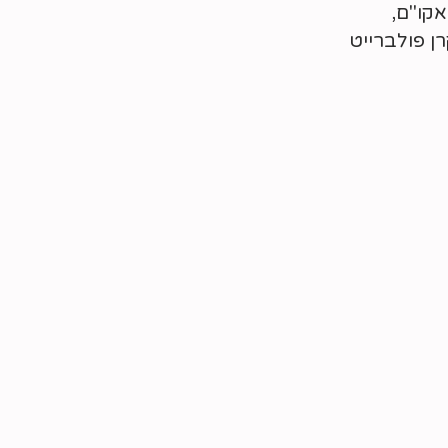
קו"ם,
ן פולברייט