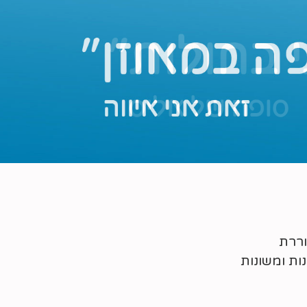
וררת
ת ומשונות