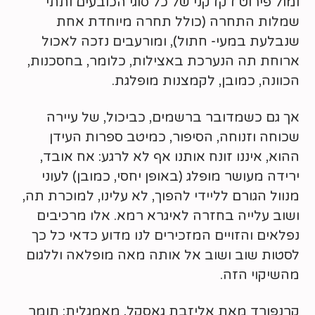
ומול פירוט דקדקני של כל סוגי הכובעים ותתי
שמלות התחרה (כולל תחרה מיוחדת אחת
שנבלעת במעי- חתול), ומורעבים נזכה לאכול
ארוחת תה הנערכת באצילות, כלומר, בחסכנות,
הכוונה, כמובן, לקמצנות מופלגת.
אך גם כשמדובר ברשמים, כביכול, של עיירה
שכוחה וזנוחה, הסיפור, כמיטב ספרות העידן
ההוא, איננו זונח אותנו אף לא לרגע: אח אובד,
ירידה מעושר מופלג (באופן יחסי, כמובן) לעוני
מנוול הגורם לליידי להפוך, לא עלינו, למוכרת תה,
ושוב עלייה בחזרה לאיגרא רמא. אלו מרכיבים
נפלאים והזויים המזכירים לנו מדוע כדאי כל כך
לסטות שוב ושוב אל אותה מאה מופלאה וללגום
מהשיקוי הזה.
קרנפורד מאת אליזבת גאסקל, מאמגלית: תומר