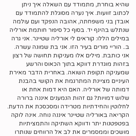
שהיא בוחרת, מתמודד עם השאלה איך ניתן
לכתוב זוועות. איך נערה מסוגלת להתמודד עם
אובדן בני משפחתה, אהובה הנפקד ועם עולמה
שנתלש בהינף יד. בסוף כל סיפור חותמת אורליה
במילים הללו: קוראים לי אורליה שטיינר. אני גרה
ב.. הוריי מורים בעיר הזו. אני בת שמונה עשרה.
אני כותבת. מילים אלו מעניקות תחושה של רצון
בזהות מוגדרת דווקא בתוך הכאוס והרשע
שמעניקה תקופת השואה. באחרית הדבר מאירת
העיניים מציינת המתרגמת את הקושי בהבנת
דמותה של אורליה. האם היא דמות אחת או
שלוש דמויות? גם זהות הנמענים איננה ברורה
לחלוטין והחידתיות מטרידה ומסכסכת את הדעת.
הקריאה באורליה שטיינר איננה נוחה. אינה לוקה
בפטפטנות יתר ודווקא השתיקה והתמציתיות
מושכים וממסמרים את לב אל הרווחים שנותרו