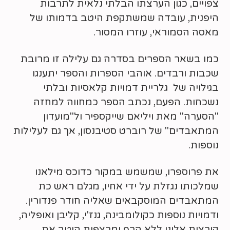
צפויים, כגון הערצתו הבלתי נלאית לתרבות
היפנית, עובדה שמשתקפת היטב בדמותו של
מאסה הסמוראי, עוזרו המסור.
כמו בשאר הספרים בסדרה גם עלילה זו מרובת
שכבות ורבדים. אוהבי הספרות והספר יתענגו
בגילויה של גלריית דמויות קלאסיות ובלתי
נשכחות. הפעם, נכתב הספר כמחווה למחזה
"הסערה" מאת ויליאם שייקספיר ול"מועדון
המתאבדים" של רוברט סטיבנסון, אך גם לעלילות
נוספות.
את פרוספרו, שמשמש במקור כדוכס מילאנו
שמלכותו נגזלת על ידי אחיו, מגלם ראש כת
המתאבדים המוסקבאים שאליה חודר פנדורין.
ודמויות נוספות כקולומבינה, גנז'י, קליבן ואופליה,
קורצות אלינו ללא הרף ומרצפות היטב את